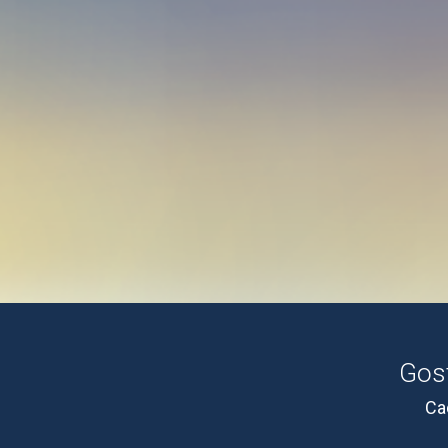
Gost
Ca