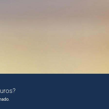
guros?
mado.