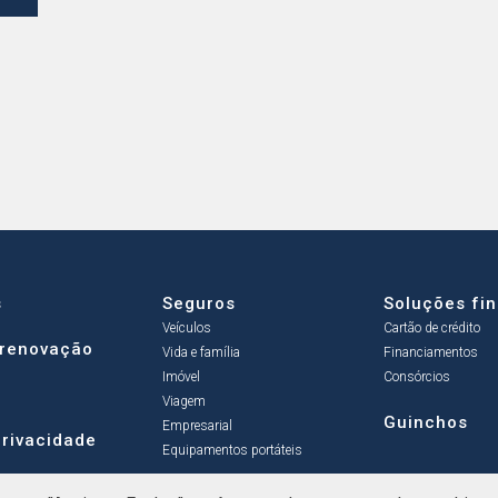
s
Seguros
Soluções fi
Veículos
Cartão de crédito
 renovação
Vida e família
Financiamentos
Imóvel
Consórcios
Viagem
Guinchos
Empresarial
Privacidade
Equipamentos portáteis