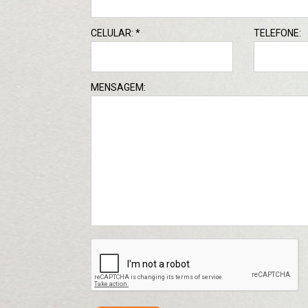
CELULAR: *
TELEFONE:
MENSAGEM: