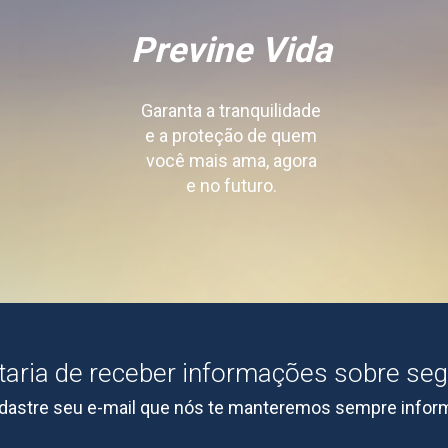
Previne
Vida
Garanta a tranquilidade
e a proteção de quem
você mais ama, agora
e no futuro.
aria de receber informações sobre se
dastre seu e-mail que nós te manteremos sempre infor